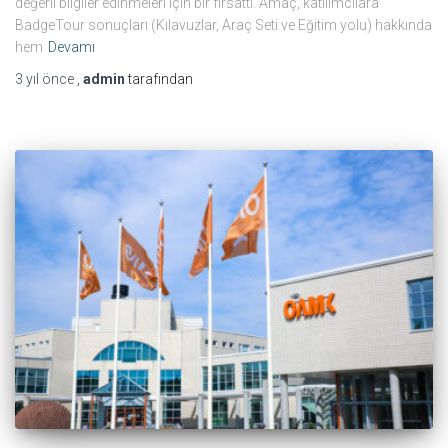
değerli bilgiler edinmeleri için bir fırsattı. Amaç, katılımcılara
BadgeTour sonuçları (Kılavuzlar, Araç Seti ve Eğitim yolu) hakkında
hem
Devamı
3 yıl
önce
,
admin
tarafından