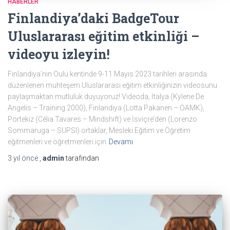
HABERLER
Finlandiya’daki BadgeTour
Uluslararası eğitim etkinliği –
videoyu izleyin!
Finlandiya’nın Oulu kentinde 9-11 Mayıs 2023 tarihleri arasında
düzenlenen muhteşem Uluslararası eğitim etkinliğinizin videosunu
paylaşmaktan mutluluk duyuyoruz! Videoda, İtalya (Kylene De
Angelis – Training 2000), Finlandiya (Lotta Pakanen – OAMK),
Portekiz (Célia Tavares – Mindshift) ve İsviçre’den (Lorenzo
Sommaruga – SUPSI) ortaklar, Mesleki Eğitim ve Öğretim
eğitmenleri ve öğretmenleri için
Devamı
3 yıl
önce
,
admin
tarafından