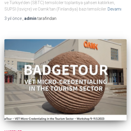
ve Türkiye’den (SBTC) temsilciler toplantıya şahsen katılırken,
SUPSI (İsviçre) ve Oamk’tan (Finlandiya) bazı temsilciler
Devamı
3 yıl
önce
,
admin
tarafından