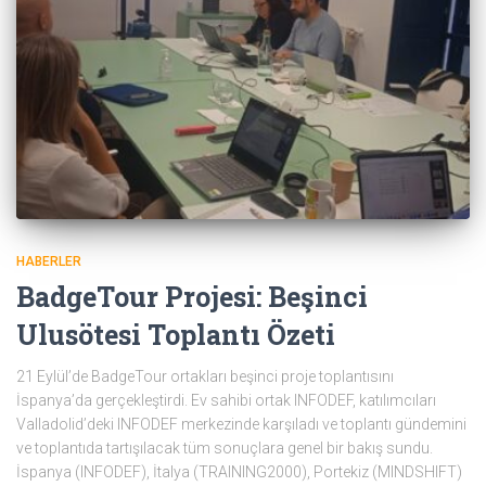
HABERLER
BadgeTour Projesi: Beşinci
Ulusötesi Toplantı Özeti
21 Eylül’de BadgeTour ortakları beşinci proje toplantısını
İspanya’da gerçekleştirdi. Ev sahibi ortak INFODEF, katılımcıları
Valladolid’deki INFODEF merkezinde karşıladı ve toplantı gündemini
ve toplantıda tartışılacak tüm sonuçlara genel bir bakış sundu.
İspanya (INFODEF), İtalya (TRAINING2000), Portekiz (MINDSHIFT)