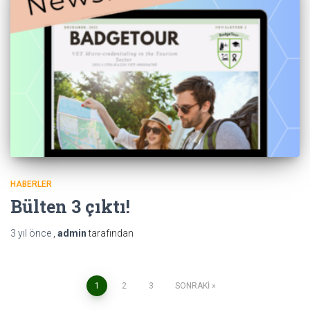
HABERLER
Bülten 3 çıktı!
3 yıl
önce
,
admin
tarafından
Yazı
1
2
3
SONRAKI