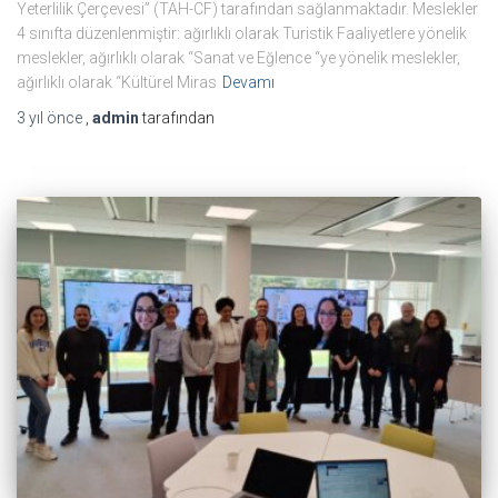
Yeterlilik Çerçevesi” (TAH-CF) tarafından sağlanmaktadır. Meslekler
4 sınıfta düzenlenmiştir: ağırlıklı olarak Turistik Faaliyetlere yönelik
meslekler, ağırlıklı olarak “Sanat ve Eğlence “ye yönelik meslekler,
ağırlıklı olarak “Kültürel Miras
Devamı
3 yıl
önce
,
admin
tarafından