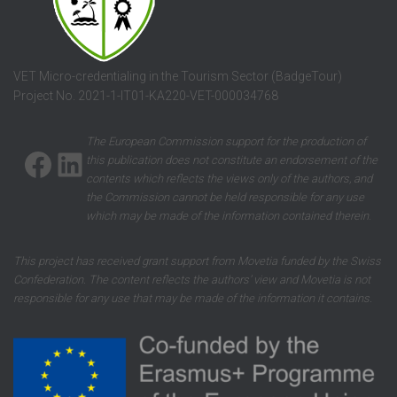
VET Micro-credentialing in the Tourism Sector (BadgeTour)
Project No. 2021-1-IT01-KA220-VET-000034768
FACEBOOK
LINKEDIN
The European Commission support for the production of
this publication does not constitute an endorsement of the
contents which reflects the views only of the authors, and
the Commission cannot be held responsible for any use
which may be made of the information contained therein
.
This project has received grant support from Movetia funded by the Swiss
Confederation. The content reflects the authors’ view and Movetia is not
responsible for any use that may be made of the information it contains.