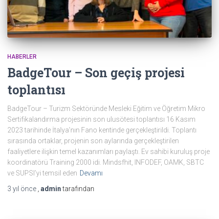
HABERLER
BadgeTour – Son geçiş projesi
toplantısı
BadgeTour – Turizm Sektöründe Mesleki Eğitim ve Öğretim Mikro
Sertifikalandırma projesinin son ulusötesi toplantısı 16 Kasım
2023 tarihinde İtalya’nın Fano kentinde gerçekleştirildi. Toplantı
sırasında ortaklar, projenin son aylarında gerçekleştirilen
faaliyetlere ilişkin temel kazanımları paylaştı. Ev sahibi kuruluş proje
koordinatörü Training 2000 idi. Mindsfhit, INFODEF, OAMK, SBTC
ve SUPSI’yi temsil eden
Devamı
3 yıl
önce
,
admin
tarafından