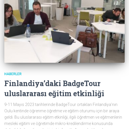
HABERLER
Finlandiya’daki BadgeTour
uluslararası eğitim etkinliği
9-11 Mayıs 2023 tarihlerinde BadgeTour ortakları Finlandiya’nın
Oulu kentinde öğrenme öğretme ve eğitim oturumu için bir araya
geldi. Bu uluslararası eğitim etkinliği, ilgili öğretmen ve eğitmenlerin
mesleki eğitim ve öğretimde mikro-kredilendirme konusunda