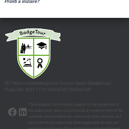
Pronti a iniziare?
VET Micro-credentialing in the Tourism Sector (BadgeTour)
Project No. 2021-1-IT01-KA220-VET-000034768
FACEBOOK
LINKEDIN
The European Commission support for the production of
this publication does not constitute an endorsement of the
contents which reflects the views only of the authors, and
the Commission cannot be held responsible for any use
which may be made of the information contained therein
.