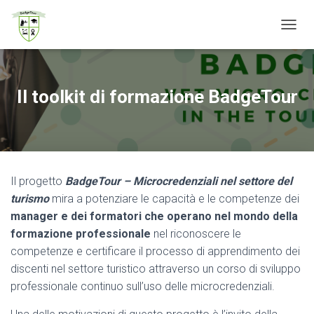
N
A
V
I
G
Il toolkit di formazione BadgeTour
A
Z
I
O
N
E
Il progetto
BadgeTour – Microcredenziali nel settore del
T
O
turismo
mira a potenziare le capacità e le competenze dei
G
manager e dei formatori che operano nel mondo della
G
formazione professionale
nel riconoscere le
L
E
competenze e certificare il processo di apprendimento dei
discenti nel settore turistico attraverso un corso di sviluppo
professionale continuo sull’uso delle microcredenziali.